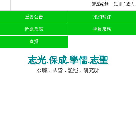
講座紀錄
註冊 / 登入
重要公告
預約補課
問題反應
學員服務
直播
志光.保成.學儒.志聖
公職．國營．證照．研究所
快訊
116一般警察特考新班:消防-->8/9(日)早9:30火災學、
行政-->8/25(二)晚6:30刑法，全面強勢開課！!
1 / 5
2 / 5
3 / 5
4 / 5
5 / 5
❮
❯
8/14-8/16 公職/國營/
司法考前重點｜名師
莘莘向榮獎助學金申
證照 全面77折起！
講座｜准考證優惠
請
本月
服務
在校
高普
司法
警察
國營
證照
外語
主打
專區
生區
初考
特考
警專
事業
教職
首選