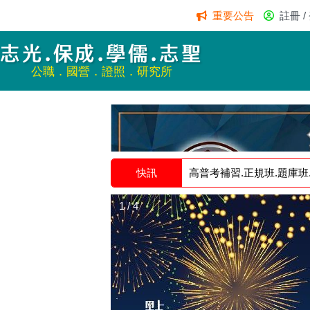
重要公告
註冊 /
志光.保成.學儒.志聖
公職．國營．證照．研究所
快訊
高普考補習.正規班.題庫班
1 / 4