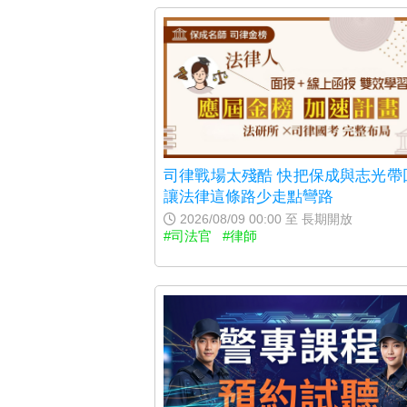
司律戰場太殘酷 快把保成與志光帶
讓法律這條路少走點彎路
2026/08/09 00:00 至 長期開放
#司法官
#律師