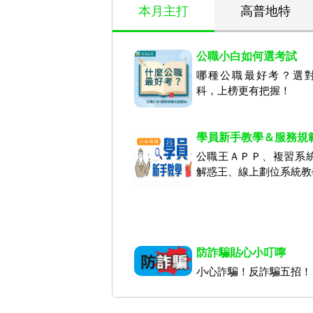
本月主打
高普地特
公職小白如何選考試
哪種公職最好考？選
科，上榜更有把握！
學員新手教學＆服務規
公職王ＡＰＰ、複習系
解惑王、線上劃位系統教
防詐騙貼心小叮嚀
小心詐騙！反詐騙五招！