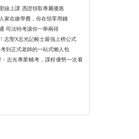
聖線上課 憑證領取專屬優惠
人家在繳學費，你在領零用錢
通 司法特考讓你一舉兩得
！志聖X志光記帳士最強上榜公式
格考到正式老師的一站式懶人包
聖・志光專業輔考，課程優勢一次看