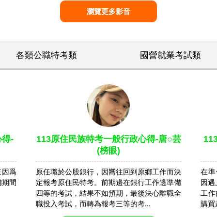
瀏覽更多影音
各類公職特考類
國營就業考試類
得-
113原住民族特考一般行政心得-唐○芸
1
(榜眼)
來因爲
原任職於公股銀行，因嚮往回到原鄉工作而決
在準
備期間
定報考原住民特考。前期邊在銀行工作邊準備
因遇
四等的考試，結果不如預期，最後決心離職全
工作
職投入考試，而轉為報考三等的考...
購買