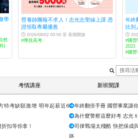
繳學
營養師團報不求人！志光志聖線上課 憑
年終
證領取專屬優惠
比別
2026/08/02 00:00 至 長期開放
202
自然
#專技高考
#國營
科)
2023
#國
考情講座
新班開課
方特考缺額激增 明年起薪近6
年終翻倍手冊 國營事業讓
為什麼警察這麼好考 志光
費折扣等你拿！
司律戰場太殘酷 快把保成
路