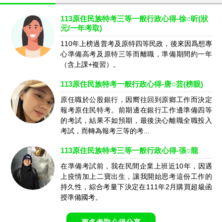
113原住民族特考三等一般行政心得-徐○昕(狀
元/一年考取)
110年上榜過普考及原特四等民政，後來因爲想專
心準備高考及原特三等而離職，準備期間約一年
（含上課+複習）。
113原住民族特考一般行政心得-唐○芸(榜眼)
原任職於公股銀行，因嚮往回到原鄉工作而決定
報考原住民特考。前期邊在銀行工作邊準備四等
的考試，結果不如預期，最後決心離職全職投入
考試，而轉為報考三等的考...
113原住民族特考三等一般行政心得-張○龍
在準備考試前，我在民間企業上班近10年，因遇
上疫情加上二寶出生，讓我開始思考這份工作的
持久性，綜合考量下決定在111年2月購買超級函
授準備國考。