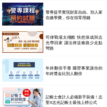
警專提早實現財富自由。別人家
在繳學費，你在領零用錢
司律戰場太殘酷 快把保成與志
光帶回家 讓法律這條路少走點
彎路
年終翻倍手冊 國營事業讓你的
年終獎金比別人翻倍
記帳士會計人必備新手裝備！志
聖X志光記帳士最強上榜公式