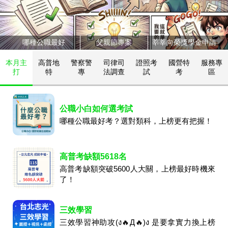
哪種公職最好
父親節專案
莘莘向榮獎學金申請
本月主
高普地
警察警
司律司
證照考
國營特
服務專
打
特
專
法調查
試
考
區
公職小白如何選考試
哪種公職最好考？選對類科，上榜更有把握！
高普考缺額5618名
高普考缺額突破5600人大關，上榜最好時機來
了！
三效學習
三效學習神助攻(ง🔥Д🔥)ง 是要拿實力換上榜