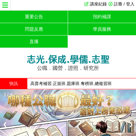
講座紀錄
註冊 / 登入
重要公告
預約補課
問題反應
學員服務
直播
志光.保成.學儒.志聖
公職．國營．證照．研究所
快訊
高普考補習.正規班.題庫班.奪榜班.總複習班
1 / 4
❮
❯