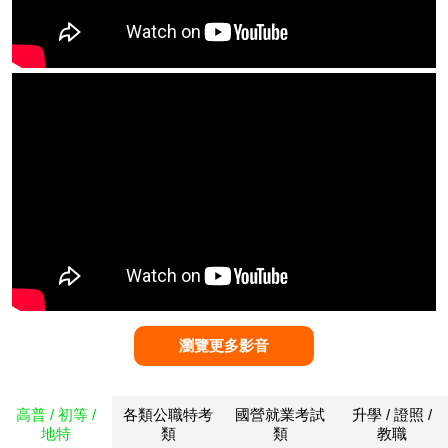
瀏覽更多影音
高普 / 初等 /
各類公職特考
國營就業考試
升學 / 證照 /
地特
類
類
教職