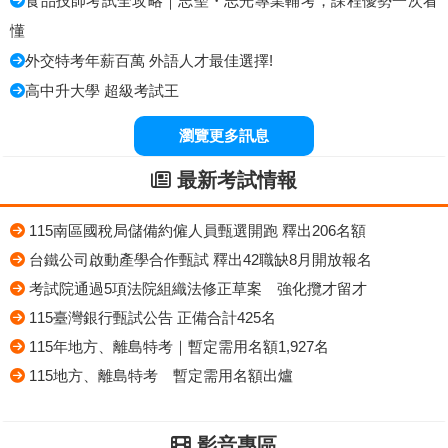
食品技師考試全攻略｜志聖・志光專業輔考，課程優勢一次看
懂
外交特考年薪百萬 外語人才最佳選擇!
高中升大學 超級考試王
瀏覽更多訊息
最新考試情報
115南區國稅局儲備約僱人員甄選開跑 釋出206名額
台鐵公司啟動產學合作甄試 釋出42職缺8月開放報名
考試院通過5項法院組織法修正草案 強化攬才留才
115臺灣銀行甄試公告 正備合計425名
115年地方、離島特考｜暫定需用名額1,927名
115地方、離島特考 暫定需用名額出爐
影音專區