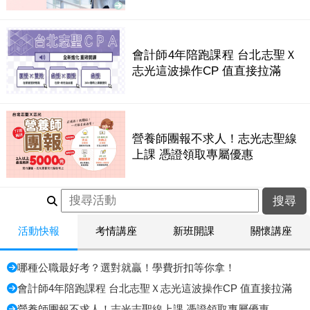
會計師4年陪跑課程 台北志聖Ｘ
志光這波操作CP 值直接拉滿
營養師團報不求人！志光志聖線
上課 憑證領取專屬優惠
活動快報
考情講座
新班開課
關懷講座
哪種公職最好考？選對就贏！學費折扣等你拿！
會計師4年陪跑課程 台北志聖Ｘ志光這波操作CP 值直接拉滿
營養師團報不求人！志光志聖線上課 憑證領取專屬優惠