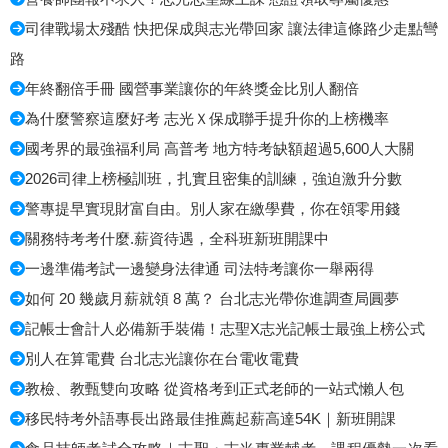
司律戰場太殘酷 快把保成與志光帶回家 讓法律這條路少走點彎
路
年終翻倍手冊 國營事業讓你的年終獎金比別人翻倍
為什麼警察這麼好考 志光Ｘ保成聯手提升你的上榜機率
國考界的最強福利局 高普考 地方特考缺額超過5,600人大關
2026司律上榜極訓班，扎實且密集的訓練，強迫激升分數
警專提早實現財富自由。別人家在繳學費，你在領零用錢
關務特考考什麼.薪資待遇，全科班新班開課中
一邊準備考試一邊變身法律通 司法特考讓你一舉兩得
如何 20 幾歲月薪就領 8 萬？ 台北志光帶你進調查局圓夢
記帳士會計人必備新手裝備！志聖X志光記帳士最強上榜公式
別人在算電費 台北志光讓你在台電收電費
教檢、教甄雙向攻略 從資格考到正式老師的一站式懶人包
移民特考外語專長出路最佳推薦起薪高達54K｜新班開課