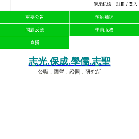
講座紀錄
註冊 / 登入
重要公告
預約補課
問題反應
學員服務
直播
志光.保成.學儒.志聖
公職．國營．證照．研究所