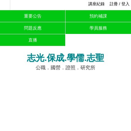
講座紀錄
註冊 / 登入
重要公告
預約補課
問題反應
學員服務
直播
志光.保成.學儒.志聖
公職．國營．證照．研究所
快訊
高普考補習.正規班.題庫班.奪榜班.總複習班
1 / 4
2 / 4
3 / 4
4 / 4
❮
❯
高普考名額突破5600
哪種公職最好
父親節專案
名大關
本月主
高普地
警察警
司律司
證照考
國營特
服務專
打
特
專
法調查
試
考
區