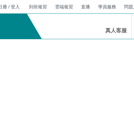
 登入
到班複習
雲端複習
直播
學員服務
問題反
真人客服