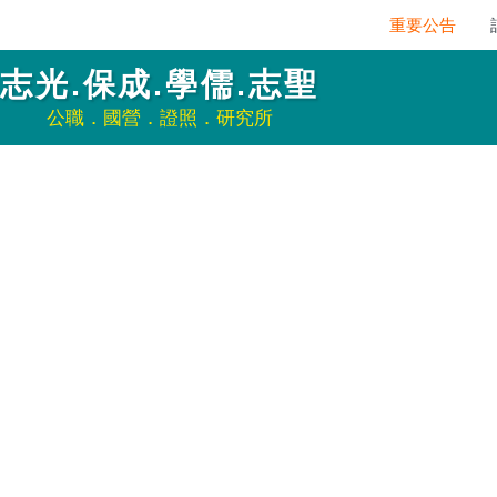
重要公告
註冊 /
志光.保成.學儒.志聖
公職．國營．證照．研究所