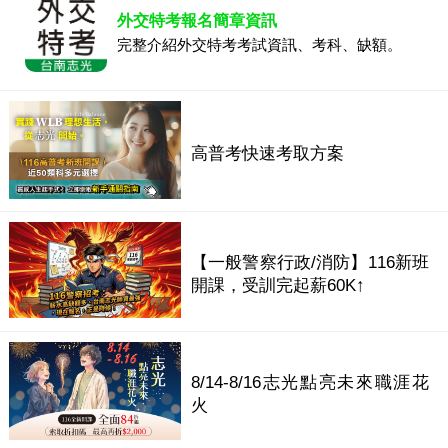
外交特考報名簡章資訊
完整介紹外交特考考試資訊、考科、缺額。
高普考快速考取方案
【一般警察行政/消防】116新班
開課，受訓完起薪60K↑
8/14-8/16志光點亮未來職涯花
火