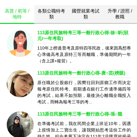
高普 / 初等 /
各類公職特考
國營就業考試
升學 / 證照 /
地特
類
類
教職
113原住民族特考三等一般行政心得-徐○昕(狀
元/一年考取)
110年上榜過普考及原特四等民政，後來因爲想專
心準備高考及原特三等而離職，準備期間約一年
（含上課+複習）。
113原住民族特考一般行政心得-唐○芸(榜眼)
原任職於公股銀行，因嚮往回到原鄉工作而決定
報考原住民特考。前期邊在銀行工作邊準備四等
的考試，結果不如預期，最後決心離職全職投入
考試，而轉為報考三等的考...
113原住民族特考三等一般行政心得-張○龍
在準備考試前，我在民間企業上班近10年，因遇
上疫情加上二寶出生，讓我開始思考這份工作的
持久性，綜合考量下決定在111年2月購買超級函