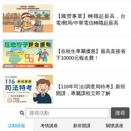
【國營事業】轉職起薪高，台
電/郵局/中華電信轉職起薪高
【在校生專屬優惠】最高直接省
下10000元報名費！
【116年司法/調查局特考】新班
開課，專屬課程立即了解
活動快報
考情講座
新班開課
關懷講座