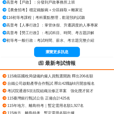
高普考【戶政】：分發到戶政事務所上班
【農會招考】穩定鐵飯碗＋分區錄取＝離家近
116初等考課程｜考科重點整理，歡迎預約試聽
高普考【人事行政】：掌管休假、升遷調度的人事專家
高普考【勞工行政】：考試科目、時間、考古題詳解
初等考一般行政：考試時間、薪水、考古題完整介紹
瀏覽更多訊息
最新考試情報
115南區國稅局儲備約僱人員甄選開跑 釋出206名額
台鐵公司啟動產學合作甄試 釋出42職缺8月開放報名
考試院通過5項法院組織法修正草案 強化攬才留才
115臺灣銀行甄試公告 正備合計425名
115年地方、離島特考｜暫定需用名額1,927名
115地方、離島特考 暫定需用名額出爐