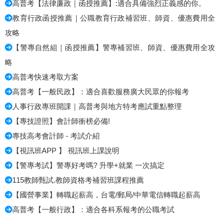
高普考【法律廉政｜函授推薦】:適合具備強烈正義感的你。
教育行政函授推薦｜公職教育行政補習班、師資、優惠費用全
攻略
【警專自然組｜函授推薦】警專補習班、師資、優惠費用全攻
略
高普考快速考取方案
高普考【一般民政】：適合喜歡服務廣大民眾的你報考
人事行政專班開課｜高普考與地方特考應試重點整理
【專技證照】會計師衝榜必備!
專技高考會計師 - 考試介紹
【視訊班APP 】 視訊班上課說明
【警專考試】警專好考嗎? 升學+就業 一次搞定
115教師甄試.教師資格考補習班課程推薦
【國營事業】轉職起薪高，台電/郵局/中華電信轉職起薪高
高普考【一般行政】：適合各科系報考的公職考試