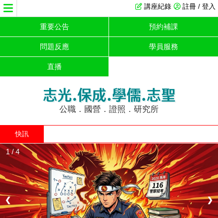
講座紀錄
註冊 / 登入
重要公告
預約補課
問題反應
學員服務
直播
志光.保成.學儒.志聖
公職．國營．證照．研究所
快訊
1 / 4
❮
❯