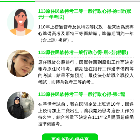
113原住民族特考三等一般行政心得-徐○昕(狀
元/一年考取)
110年上榜過普考及原特四等民政，後來因爲想專
心準備高考及原特三等而離職，準備期間約一年
（含上課+複習）。
113原住民族特考一般行政心得-唐○芸(榜眼)
原任職於公股銀行，因嚮往回到原鄉工作而決定
報考原住民特考。前期邊在銀行工作邊準備四等
的考試，結果不如預期，最後決心離職全職投入
考試，而轉為報考三等的考...
113原住民族特考三等一般行政心得-張○龍
在準備考試前，我在民間企業上班近10年，因遇
上疫情加上二寶出生，讓我開始思考這份工作的
持久性，綜合考量下決定在111年2月購買超級函
授準備國考。
更多考取心得分享