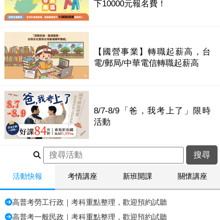
下10000元報名費！
【國營事業】轉職起薪高，台
電/郵局/中華電信轉職起薪高
8/7-8/9「爸，我考上了」限時
活動
活動快報
考情講座
新班開課
關懷講座
高普考勞工行政｜考科重點整理，歡迎預約試聽
高普考一般民政｜考科重點整理，歡迎預約試聽