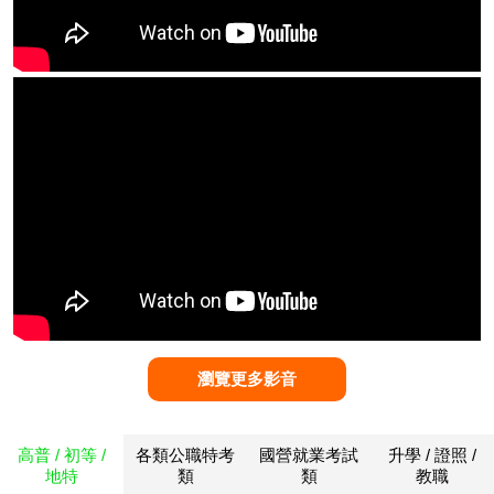
瀏覽更多影音
高普 / 初等 /
各類公職特考
國營就業考試
升學 / 證照 /
地特
類
類
教職