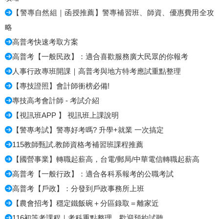
【警專自然組｜函授推薦】警專補習班、師資、優惠費用全攻
略
高普考快速考取方案
高普考【一般民政】：適合喜歡服務廣大民眾的你報考
人事行政專班開課｜高普考與地方特考應試重點整理
【專技證照】會計師衝榜必備!
專技高考會計師 - 考試介紹
【視訊班APP 】 視訊班上課說明
【警專考試】警專好考嗎? 升學+就業 一次搞定
115教師甄試.教師資格考補習班課程推薦
【國營事業】轉職起薪高，台電/郵局/中華電信轉職起薪高
高普考【一般行政】：適合各科系報考的公職考試
高普考【戶政】：分發到戶政事務所上班
【農會招考】穩定鐵飯碗＋分區錄取＝離家近
116初等考課程｜考科重點整理，歡迎預約試聽