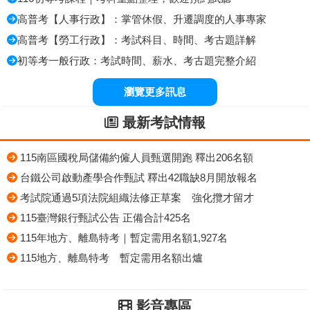
高普考【人事行政】：掌管休假、升遷調度的人事專家
高普考【勞工行政】：考試科目、時間、考古題詳解
初等考一般行政：考試時間、薪水、考古題完整介紹
瀏覽更多訊息
最新考試情報
115南區國稅局儲備約僱人員甄選開跑 釋出206名額
台鐵公司啟動產學合作甄試 釋出42職缺8月開放報名
考試院通過5項法院組織法修正草案 強化攬才留才
115臺灣銀行甄試公告 正備合計425名
115年地方、離島特考｜暫定需用名額1,927名
115地方、離島特考 暫定需用名額出爐
影音專區