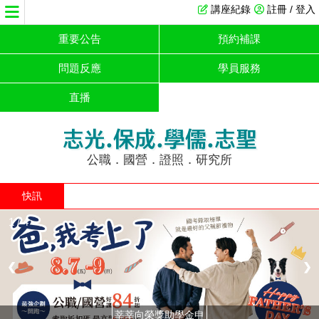
講座紀錄
註冊 / 登入
重要公告
預約補課
問題反應
學員服務
直播
志光.保成.學儒.志聖
公職．國營．證照．研究所
快訊
1 / 4
❮
❯
莘莘向榮獎助學金申