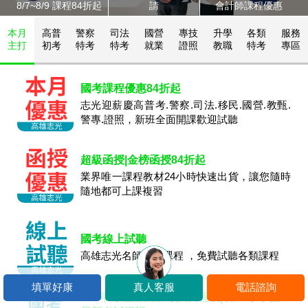
8/7~8/9 課程84折起
請
會計師課程優惠
本月
高普
警察
司法
國營
專技
升學
各類
服務
主打
初考
特考
特考
就業
證照
教職
特考
專區
國考課程優惠84折起
志光迎薪慶高普考.警察.司法.移民.國營.教甄.
警專.證照，新班全面開課歡迎試聽
超級函授|金榜函授84折起
業界唯一課程教材24小時快速出貨，讓您隨時
隨地都可上課複習
國考線上試聽
高雄志光名師線上課程 ，免費試聽各類課程
填單好康
真人客服
電話諮詢
115年考選部國家考試日程表| 第一手掌握