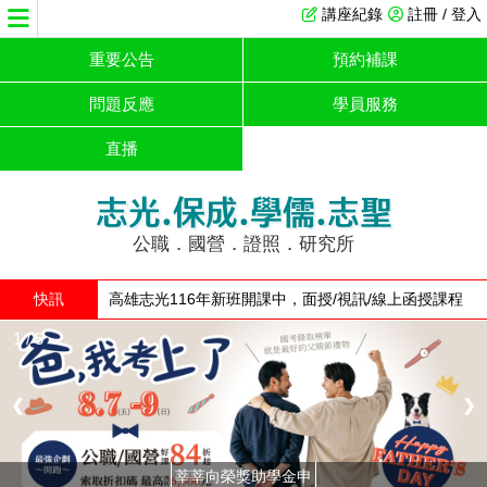
講座紀錄
註冊 / 登入
重要公告
預約補課
問題反應
學員服務
直播
志光.保成.學儒.志聖
公職．國營．證照．研究所
快訊
高雄志光116年新班開課中，面授/視訊/線上函授課程
全面優惠
1 / 5
❮
❯
莘莘向榮獎助學金申